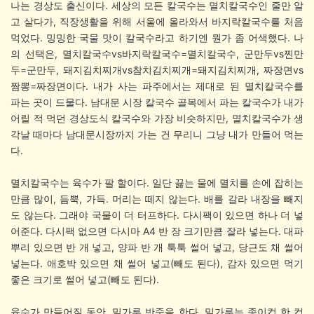
나는 경상도 출신이다. 세상의 모든 칼국수는 멸치칼국수인 줄만 알
고 살다가, 직장생활을 위해 서울에 올라와서 바지락칼국수를 처음
먹었다. 밍밍한 국물 맛이 칼국수라고 하기엔 뭔가 좀 어색했다. 나
의 선택은, 멸치칼국수vs바지락칼국수=멸치칼국수, 군만두vs찐만
두=군만두, 돼지김치찌개vs참치김치찌개=돼지김치찌개, 짜장면vs
짬뽕=짜장면이다. 내가 사는 파주에서는 제대로 된 멸치칼국수를
파는 곳이 드물다. 남대문 시장 칼국수 골목에서 파는 칼국수가 내가
어릴 적 먹던 경상도식 칼국수와 가장 비슷하지만, 멸치칼국수가 생
각날 때마다 남대문시장까지 가는 건 무리니 그냥 내가 만들어 먹는
다.
멸치칼국수는 육수가 팔 할이다. 일단 끓는 물에 멸치를 손에 잡히는
만큼 많이, 듬뿍, 가득. 머리는 떼지 않는다. 배를 갈라 내장을 빼지
도 않는다. 그래야 국물이 더 터프하다. 다시팩이 있으면 하나 더 넣
어준다. 다시팩 없으면 다시마 A4 반 장 크기만큼 잘라 넣는다. 대파
뿌리 있으면 반 개 넣고, 양파 반 개 툭툭 썰어 넣고, 당근도 채 썰어
넣는다. 애호박 있으면 채 썰어 넣고(빼도 된다), 감자 있으면 먹기
좋은 크기로 썰어 넣고(빼도 된다).
육수가 만들어질 동안, 밀가루 반죽을 한다. 밀가루는 종이컵 한 컵