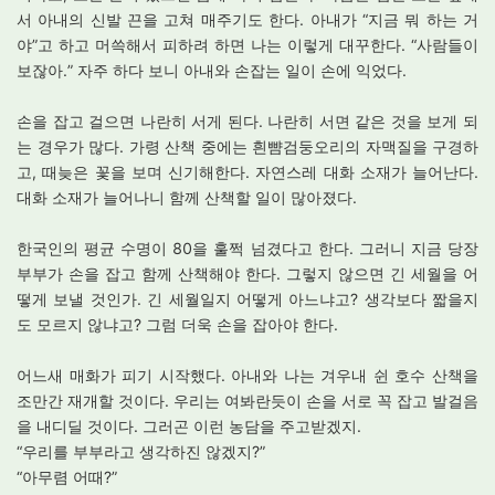
서 아내의 신발 끈을 고쳐 매주기도 한다. 아내가 “지금 뭐 하는 거
야”고 하고 머쓱해서 피하려 하면 나는 이렇게 대꾸한다. “사람들이
보잖아.” 자주 하다 보니 아내와 손잡는 일이 손에 익었다.
손을 잡고 걸으면 나란히 서게 된다. 나란히 서면 같은 것을 보게 되
는 경우가 많다. 가령 산책 중에는 흰뺨검둥오리의 자맥질을 구경하
고, 때늦은 꽃을 보며 신기해한다. 자연스레 대화 소재가 늘어난다.
대화 소재가 늘어나니 함께 산책할 일이 많아졌다.
한국인의 평균 수명이 80을 훌쩍 넘겼다고 한다. 그러니 지금 당장
부부가 손을 잡고 함께 산책해야 한다. 그렇지 않으면 긴 세월을 어
떻게 보낼 것인가. 긴 세월일지 어떻게 아느냐고? 생각보다 짧을지
도 모르지 않냐고? 그럼 더욱 손을 잡아야 한다.
어느새 매화가 피기 시작했다. 아내와 나는 겨우내 쉰 호수 산책을
조만간 재개할 것이다. 우리는 여봐란듯이 손을 서로 꼭 잡고 발걸음
을 내디딜 것이다. 그러곤 이런 농담을 주고받겠지.
“우리를 부부라고 생각하진 않겠지?”
“아무렴 어때?”