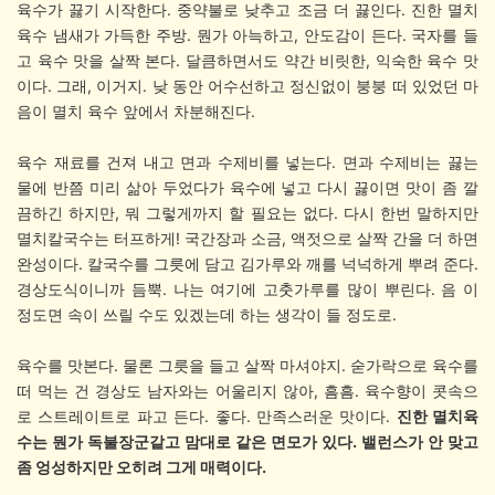
육수가 끓기 시작한다. 중약불로 낮추고 조금 더 끓인다. 진한 멸치
육수 냄새가 가득한 주방. 뭔가 아늑하고, 안도감이 든다. 국자를 들
고 육수 맛을 살짝 본다. 달큼하면서도 약간 비릿한, 익숙한 육수 맛
이다. 그래, 이거지. 낮 동안 어수선하고 정신없이 붕붕 떠 있었던 마
음이 멸치 육수 앞에서 차분해진다.
육수 재료를 건져 내고 면과 수제비를 넣는다. 면과 수제비는 끓는
물에 반쯤 미리 삶아 두었다가 육수에 넣고 다시 끓이면 맛이 좀 깔
끔하긴 하지만, 뭐 그렇게까지 할 필요는 없다. 다시 한번 말하지만
멸치칼국수는 터프하게! 국간장과 소금, 액젓으로 살짝 간을 더 하면
완성이다. 칼국수를 그릇에 담고 김가루와 깨를 넉넉하게 뿌려 준다.
경상도식이니까 듬뿍. 나는 여기에 고춧가루를 많이 뿌린다. 음 이
정도면 속이 쓰릴 수도 있겠는데 하는 생각이 들 정도로.
육수를 맛본다. 물론 그릇을 들고 살짝 마셔야지. 숟가락으로 육수를
떠 먹는 건 경상도 남자와는 어울리지 않아, 흠흠. 육수향이 콧속으
로 스트레이트로 파고 든다. 좋다. 만족스러운 맛이다.
진한 멸치육
수는 뭔가 독불장군같고 맘대로 같은 면모가 있다. 밸런스가 안 맞고
좀 엉성하지만 오히려 그게 매력이다.