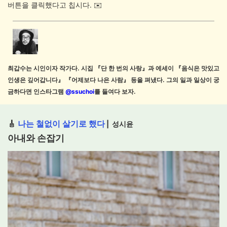
버튼을 클릭했다고 칩시다. ✉️
최갑수는 시인이자 작가다. 시집
『단 한 번의 사랑』과 에세이 『음식은 맛있고
인생은 깊어갑니다』 『어제보다 나은 사람』 등을 펴냈다.
그의 일과 일상이 궁
금하다면 인스타그램
@ssuchoi
를 들여다 보자.
🎸
나는 철없이 살기로 했다
|
성시윤
아내와 손잡기