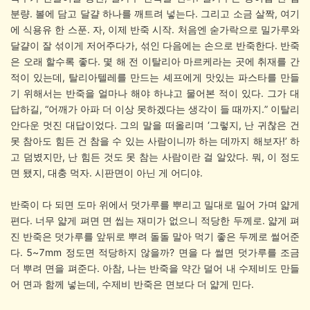
분량. 볼에 담고 달걀 하나를 깨트려 넣는다. 그리고 소금 살짝, 여기
에 식용유 한 스푼. 자, 이제 반죽 시작. 처음엔 숟가락으로 밀가루와
달걀이 잘 섞이게 저어주다가, 섞인 다음에는 손으로 반죽한다. 반죽
은 오래 할수록 좋다. 몇 해 전 이탈리아 마르케라는 곳에 취재를 간
적이 있는데, 탈리아텔레를 만드는 셰프에게 맛있는 파스타를 만들
기 위해서는 반죽을 얼마나 해야 하냐고 물어본 적이 있다. 그가 대
답하길, “어깨가 아파 더 이상 못하겠다는 생각이 들 때까지.” 이탈리
안다운 멋진 대답이었다. 그의 말을 떠올리며 ‘그렇지, 난 귀찮은 건
못 참아도 힘든 건 참을 수 있는 사람이니까 하는 데까지 해보자!’ 하
고 덤볐지만, 난 힘든 것도 못 참는 사람이란 걸 알았다. 뭐, 이 정도
면 됐지, 대충 먹자. 시판면이 아닌 게 어디야.
반죽이 다 되면 도마 위에서 덧가루를 뿌리고 밀대로 밀어 가며 얇게
편다. 너무 얇게 펴면 면 씹는 재미가 없으니 적당한 두께로. 얇게 펴
진 반죽은 덧가루를 앞뒤로 뿌려 돌돌 말아 먹기 좋은 두께로 썰어준
다. 5~7mm 정도면 적당하지 않을까? 면을 다 썰면 덧가루를 조금
더 뿌려 면을 펴준다. 아참, 나는 반죽을 약간 덜어 내 수제비도 만들
어 면과 함께 넣는데, 수제비 반죽은 면보다 더 얇게 민다.