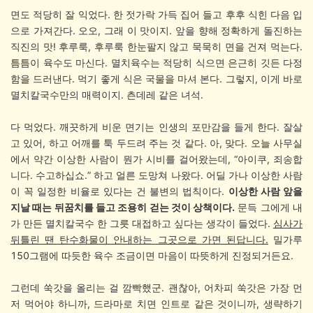
면도 적당히 잘 익었다. 한 젓가락 가득 집어 들고 후후 식힌 다음 입
으로 가져간다. 오오, 그래 이 맛이지. 앞을 향해 정확하게 돌진하는
직진의 맛! 후루룩, 후루룩
한눈팔지 않고 묵묵히 면을 건져 먹는다.
틈틈이 육수도 마신다. 멸치육수는 적당히 식으면
은근히 깃든 다정
함을 드러낸다. 먹기 좋게 식은 국물을 마셔 본다. 그렇지, 이게 바로
멸치칼국수만의 매력이지. 츤데레 같은 녀석.
다 먹었다. 깨끗하게 비운 면기는 인생의 포만감을 들게 한다. 잘살
고 있어, 하고 어깨를 툭 두드려 주는 것 같다. 아, 맞다. 오늘 사무실
에서 약간 이상한 사람이 뭔가 시비를 걸어왔는데, “아이쿠, 죄송합
니다. 수고하십쇼.” 하고 얼른 도망쳐 나왔다. 어딜 가나 이상한 사람
이 꼭 일정한 비율로 있다는 건 불변의 법칙이다.
이상한 사람 앞을
지날 때는 뒤꿈치를 들고 조용히 걷는 것이 상책이다.
문득 그에게 내
가 만든 멸치칼국수 한 그릇 대접하고 싶다는 생각이 들었다.
심사가
뒤틀린 땐 탄수화물이 안내하는 그곳으로 가면 된답니다.
밀가루
150그램에 따듯한 육수 조금이면 마음이 따뜻하게 진정되거든요.
그런데 쑥갓을 올리는 걸 깜빡했군. 괜찮아, 어차피 쑥갓은 가장 먼
저 먹어야 하니까, 드라마로 치면 인트로 같은 것이니까, 생략하기