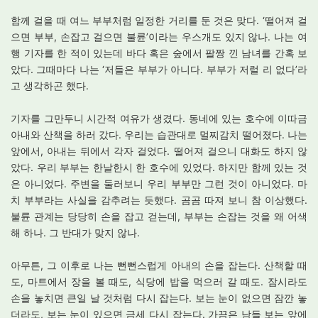
함께 걸을 때 여느 부부처럼 일정한 거리를 둔 것은 맞다. ‘떨어져 걸
으면 부부, 손잡고 걸으면 불륜’이라는 우스개도 있지 않나. 나는 여
행 기자를 한 적이 있는데 바다 혹은 숲에서 팔짱 낀 남녀를 간혹 보
았다. 그때마다 나는 ‘저들은 부부가 아니다. 부부가 저럴 리 없다’라
고 생각하곤 했다.
기자를 그만두니 시간적 여유가 생겼다. 동네에 있는 호수에 이따금
아내와 산책을 하러 갔다. 우리는 습관대로 멀찌감치 떨어졌다. 나는
앞에서, 아내는 뒤에서 각자 걸었다. 떨어져 걸으니 대화도 하지 않
았다. 우리 부부는 한날한시 한 호수에 있었다. 하지만 함께 있는 것
은 아니었다. 주변을 둘러보니 우리 부부만 그런 것이 아니었다. 마
치 부부라는 사실을 감추려는 듯했다. 곰곰 따져 보니 참 이상했다.
불륜 관계는 당당히 손을 잡고 걷는데, 부부는 손잡는 것을 왜 어색
해 하나. 그 반대가 맞지 않나.
아무튼, 그 이후로 나는 뻔뻔스럽게 아내의 손을 잡는다. 산책할 때
도, 마트에서 장을 볼 때도, 식당에 밥을 먹으러 갈 때도. 잠시라도
손을 놓치면 큰일 날 것처럼 다시 잡는다. 보는 눈이 없으면 잠깐 놓
더라도, 보는 눈이 있으면 금세 다시 잡는다. 가끔은 남들 보는 앞에